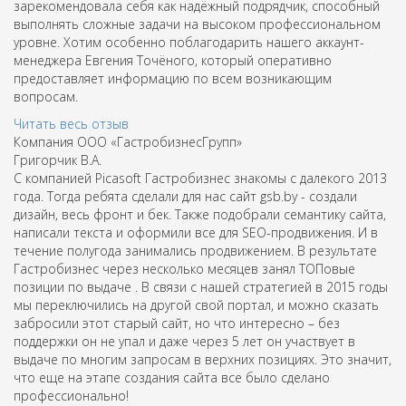
зарекомендовала себя как надёжный подрядчик, способный
выполнять сложные задачи на высоком профессиональном
уровне. Хотим особенно поблагодарить нашего аккаунт-
менеджера Евгения Точёного, который оперативно
предоставляет информацию по всем возникающим
вопросам.
Читать весь отзыв
Компания ООО «ГастробизнесГрупп»
Григорчик В.А.
С компанией Picasoft Гастробизнес знакомы с далекого 2013
года. Тогда ребята сделали для нас сайт gsb.by - создали
дизайн, весь фронт и бек. Также подобрали семантику сайта,
написали текста и оформили все для SEO-продвижения. И в
течение полугода занимались продвижением. В результате
Гастробизнес через несколько месяцев занял ТОПовые
позиции по выдаче . В связи с нашей стратегией в 2015 годы
мы переключились на другой свой портал, и можно сказать
забросили этот старый сайт, но что интересно – без
поддержки он не упал и даже через 5 лет он участвует в
выдаче по многим запросам в верхних позициях. Это значит,
что еще на этапе создания сайта все было сделано
профессионально!