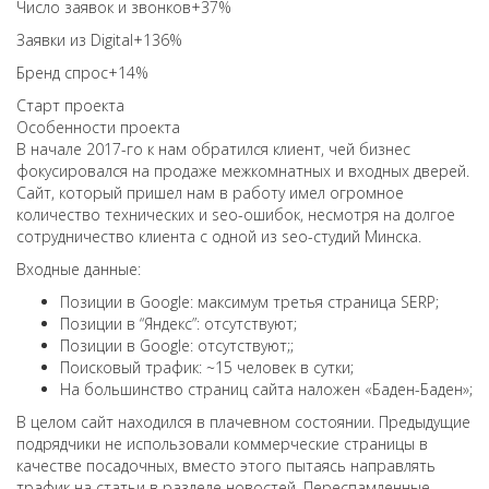
Число заявок и звонков
+37%
Заявки из Digital
+136%
Бренд спрос
+14%
Старт проекта
Особенности проекта
В начале 2017-го к нам обратился клиент, чей бизнес
фокусировался на продаже межкомнатных и входных дверей.
Сайт, который пришел нам в работу имел огромное
количество технических и seo-ошибок, несмотря на долгое
сотрудничество клиента с одной из seo-студий Минска.
Входные данные:
Позиции в Google: максимум третья страница SERP;
Позиции в “Яндекс”: отсутствуют;
Позиции в Google: отсутствуют;;
Поисковый трафик: ~15 человек в сутки;
На большинство страниц сайта наложен «Баден-Баден»;
В целом сайт находился в плачевном состоянии. Предыдущие
подрядчики не использовали коммерческие страницы в
качестве посадочных, вместо этого пытаясь направлять
трафик на статьи в разделе новостей. Переспамленные