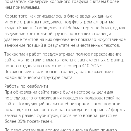
показатель конверсии холодного трафика считаем более
чем приемлемым.
Кроме того, как описывалось в блоке вводных данных,
многие страницы находились под фильтром алгоритма
«Баден-Баден». Сообщения в «Я.Вебмастере» не было, однако
выделение контрольной группы просевших страниц и
удаление текстов на них однозначно показало искусственное
занижение позиций в результате некачественных текстов.
Так как план работ предусматривал полное перекраивание
сайта, мы не стали снимать тексты с заспамленных страниц,
просто отдавая по ним ответ сервера 410 GONE.
Посадочными стали новые страницы, расположенные в
новой логической структуре сайта.
Работы по юзабилити
При обновлении сайта также были настроены цели для
последующего отслеживания поведения пользователей на
сайте. Последующий анализ «вебвизора» и шагов воронки
показал, что пользователи часто уходят из корзины / формы
заказа в раздел фурнитуры, после чего возвращается не
более 35% посетителей.
По результатам вышеописанного анализа было принято