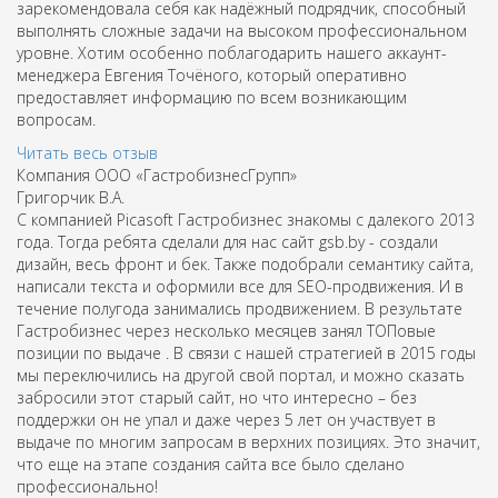
зарекомендовала себя как надёжный подрядчик, способный
выполнять сложные задачи на высоком профессиональном
уровне. Хотим особенно поблагодарить нашего аккаунт-
менеджера Евгения Точёного, который оперативно
предоставляет информацию по всем возникающим
вопросам.
Читать весь отзыв
Компания ООО «ГастробизнесГрупп»
Григорчик В.А.
С компанией Picasoft Гастробизнес знакомы с далекого 2013
года. Тогда ребята сделали для нас сайт gsb.by - создали
дизайн, весь фронт и бек. Также подобрали семантику сайта,
написали текста и оформили все для SEO-продвижения. И в
течение полугода занимались продвижением. В результате
Гастробизнес через несколько месяцев занял ТОПовые
позиции по выдаче . В связи с нашей стратегией в 2015 годы
мы переключились на другой свой портал, и можно сказать
забросили этот старый сайт, но что интересно – без
поддержки он не упал и даже через 5 лет он участвует в
выдаче по многим запросам в верхних позициях. Это значит,
что еще на этапе создания сайта все было сделано
профессионально!