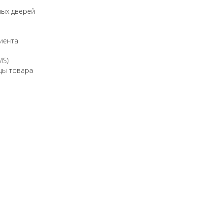
ных дверей
иента
MS)
цы товара