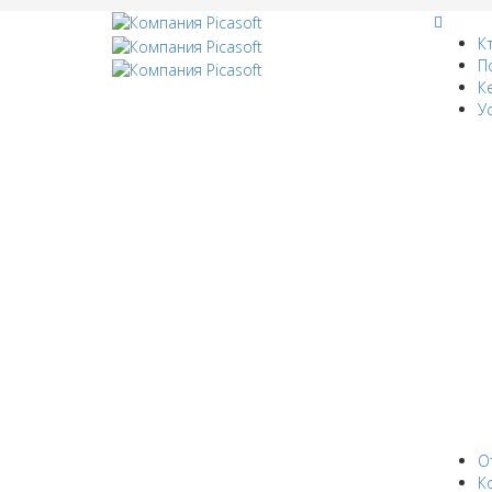
К
П
К
У
О
К