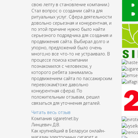
свою лепту в становление компании.)
Стал вопрос о создании сайта для
ритуальных услуг. Сфера деятельности
довольно серьезная и конкурентная, и
по этой причине нужно было найти
серьезного подрядчика для создания и
продвижения сайта. Выбирал долго и
упорно, предложений было очень
много,но все что-то не устраивало. В
процессе поиска компании
познакомился с человеком, у
которого ребята занимались
продвижением сайта по пассажирским
перевозкам(тоже давольно
конкурентная сфера). По
положительным отзывам, решил
связаться для уточнения деталей.
Читать весь отзыв
Компания sigaretnet.by
Линцевич Д.В.
Как крупнейший в Беларуси онлайн-
магазин электронных сигарет и